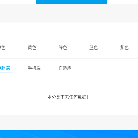
橙色
黄色
绿色
蓝色
紫色
电脑端
手机端
自适应
本分类下无任何数据！