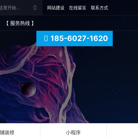
网站建设
在线留言
联系方式
【 服务热线 】
185-6027-1620
铺装修
小程序