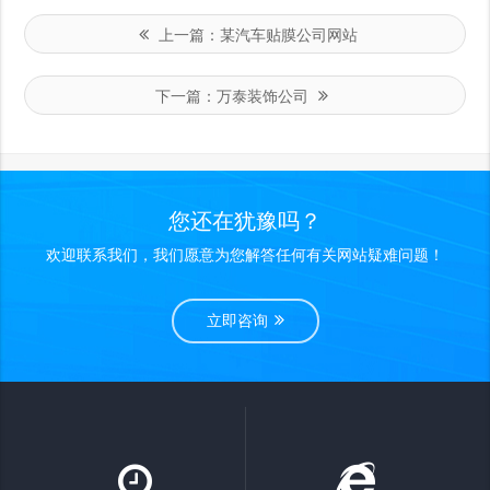
上一篇：
某汽车贴膜公司网站
下一篇：
万泰装饰公司
您还在犹豫吗？
欢迎联系我们，我们愿意为您解答任何有关网站疑难问题！
立即咨询