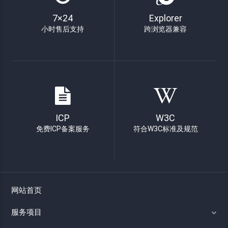
7×24
Explorer
小时售后支持
跨浏览器兼容
ICP
W3C
免费ICP备案服务
符合W3C标准及规范
网站首页
服务项目