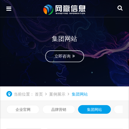
集团网站
立即咨询
当前位置：
首页
案例展示
集团网站
企业官网
品牌营销
集团网站
店