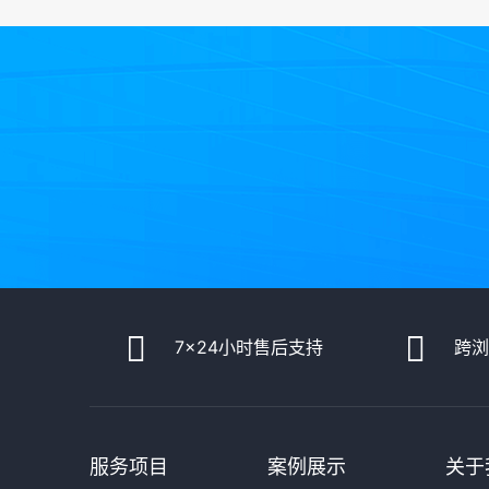
7x24小时售后支持
跨
服务项目
案例展示
关于