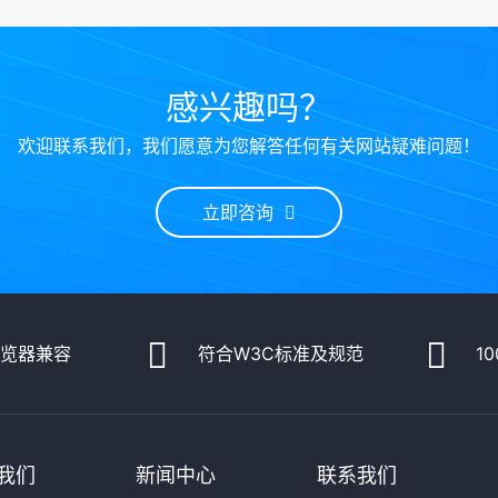
感兴趣吗？
欢迎联系我们，我们愿意为您解答任何有关网站疑难问题！
立即咨询
浏览器兼容
符合W3C标准及规范
1
我们
新闻中心
联系我们