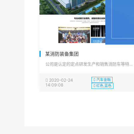
某消防装备集团
公司是认定的定点研发生产和销售消防车等特种车辆企业，是我国消···
2020-02-24
汽车金融
14:09:08
红色,蓝色