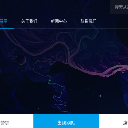
展示
关于我们
新闻中心
联系我们
牌营销
集团网站
店