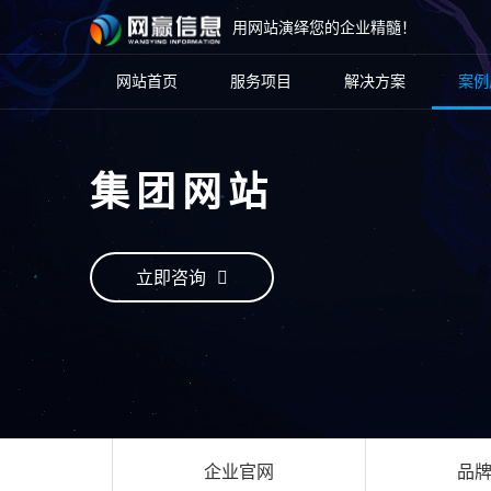
用网站演绎您的企业精髓！
网站首页
服务项目
解决方案
案例
集团网站
立即咨询
企业官网
品