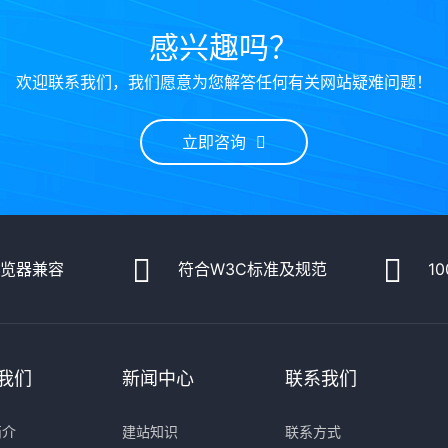
感兴趣吗？
欢迎联系我们，我们愿意为您解答任何有关网站疑难问题！
立即咨询
浏览器兼容
符合W3C标准及规范
1
我们
新闻中心
联系我们
简介
建站知识
联系方式